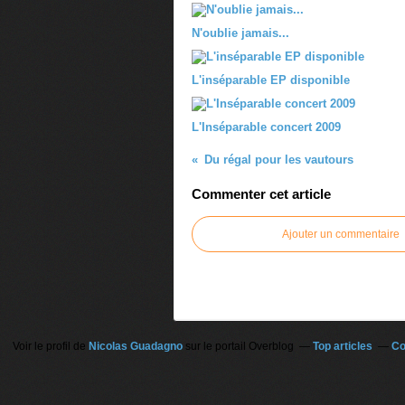
N'oublie jamais...
L'inséparable EP disponible
L'Inséparable concert 2009
Du régal pour les vautours
Commenter cet article
Ajouter un commentaire
Voir le profil de
Nicolas Guadagno
sur le portail Overblog
Top articles
Co