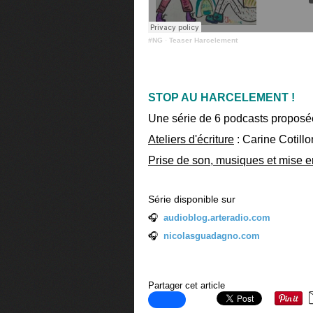
#NG
·
Teaser Harcelement
STOP AU HARCELEMENT !
Une série de 6 podcasts proposé
Ateliers d'écriture
: Carine Cotillo
Prise de son, musiques et mise 
Série disponible sur
🎧
audioblog.arteradio.com
🎧
nicolasguadagno.com
Partager cet article