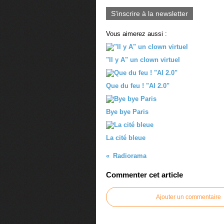
S'inscrire à la newsletter
Vous aimerez aussi :
"Il y A" un clown virtuel
Que du feu ! "AI 2.0"
Bye bye Paris
La cité bleue
Radiorama
Commenter cet article
Ajouter un commentaire