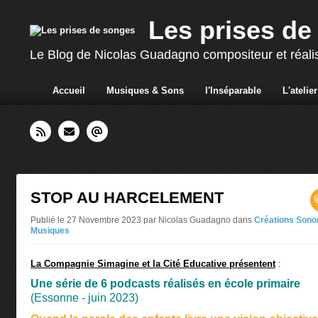
Les prises de
Le Blog de Nicolas Guadagno compositeur et réali
Accueil
Musiques & Sons
l'Inséparable
L'atelier
STOP AU HARCELEMENT
Publié le 27 Novembre 2023 par Nicolas Guadagno
dans
Créations Sono
Musiques
La Compagnie Simagine et la Cité Educative présentent
:
Une série de 6 podcasts réalisés en école primaire
(Essonne - juin 2023)