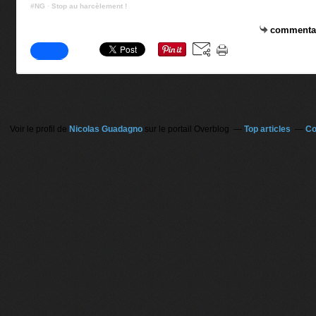
#NG
·
Stop au harcèlement !
commenta
Voir le profil de
Nicolas Guadagno
sur le portail Overblog
Top articles
Co