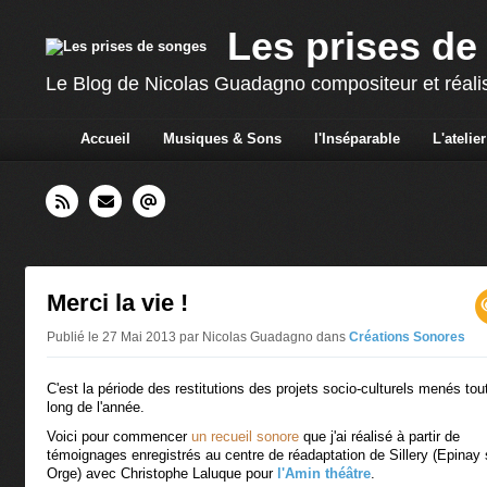
Les prises de
Le Blog de Nicolas Guadagno compositeur et réali
Accueil
Musiques & Sons
l'Inséparable
L'atelier
Merci la vie !
Publié le 27 Mai 2013 par Nicolas Guadagno
dans
Créations Sonores
C'est la période des restitutions des projets socio-culturels menés tou
long de l'année.
Voici pour commencer
un recueil sonore
que j'ai réalisé à partir de
témoignages enregistrés au centre de réadaptation de Sillery (Epinay 
Orge) avec Christophe Laluque pour
l'Amin théâtre
.