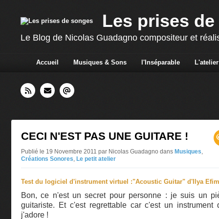
Les prises de
Le Blog de Nicolas Guadagno compositeur et réali
Accueil
Musiques & Sons
l'Inséparable
L'atelier
CECI N'EST PAS UNE GUITARE !
Publié le 19 Novembre 2011 par Nicolas Guadagno
dans
Musiques
,
Créations Sonores
,
Le petit atelier
Test du logiciel d'instrument virtuel :"Acoustic Guitar" d'Ilya Efi
Bon, ce n'est un secret pour personne : je suis un pi
guitariste. Et c'est regrettable car c'est un instrument
j'adore !