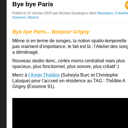
Bye bye Paris
Publié le 15 Janvier 2025 par Nicolas Guadagno
dans
Musiques
,
Créatio
Sonores
,
Divers
Bye bye Paris... Bonjour Grigny
Même si en terme de songes, la notion spatio-temporelle 
pas vraiment d'importance, le fait est là : l'Atelier des so
a déménagé.
Nouveau studio donc, certes moins centralisé mais plus
spacieux, plus fonctionnel, plus sonore, plus créatif :)
Merci à
l'Amin Théâtre
(Suheyla Burc et Christophe
Laluque) pour l'accueil en résidence au TAG : Théâtre A
Grigny (Essonne 91).