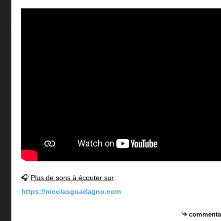
🎧
Plus de sons à écouter sur
:
https://nicolasguadagno.com
commenta