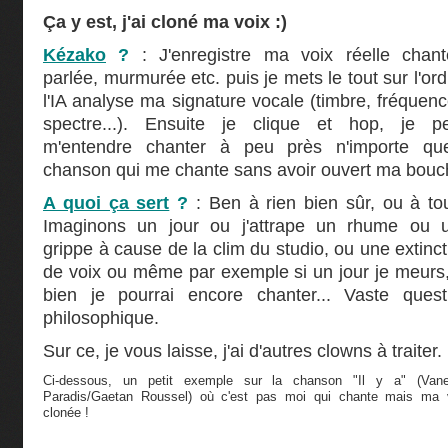
Ça y est, j'ai cloné ma voix :)
Kézako
?
: J'enregistre ma voix réelle chant
parlée, murmurée etc. puis je mets le tout sur l'ord
l'IA analyse ma signature vocale (timbre, fréquenc
spectre...). Ensuite je clique et hop, je p
m'entendre chanter à peu près n'importe que
chanson qui me chante sans avoir ouvert ma bouc
A quoi ça sert
?
: Ben à rien bien sûr, ou à tou
Imaginons un jour ou j'attrape un rhume ou 
grippe à cause de la clim du studio, ou une extinct
de voix ou même par
exemple si un jour je meurs,
bien je pourrai encore chanter... Vaste quest
philosophique.
Sur ce, je vous laisse, j'ai d'autres clowns à traiter.
Ci-dessous, un petit exemple sur la chanson "Il y a" (Van
Paradis/Gaetan Roussel) où c'est pas moi qui chante mais ma 
clonée !