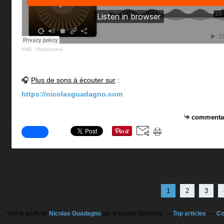
#NG
·
Radiorama
🎧
Plus de sons à écouter sur
:
https://nicolasguadagno.com
commenta
1
2
3
Voir le profil de
Nicolas Guadagno
sur le portail Overblog
Top articles
Co