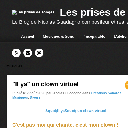
Les prises de
Le Blog de Nicolas Guadagno compositeur et réali
Accueil
Musiques & Sons
l'Inséparable
L'atelier
musiques
"Il ya" un clown virtuel
Publié le 7 Août 2026 par Nicolas Guadagno
dans
Créations Sonores
,
Musiques
,
Divers
C'est pas moi qui chante, c'est mon
clown !