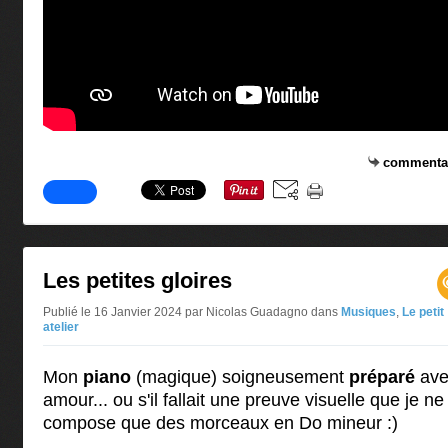
commenta
Les petites gloires
Publié le 16 Janvier 2024 par Nicolas Guadagno
dans
Musiques
,
Le petit
atelier
Mon
piano
(magique) soigneusement
préparé
ave
amour... ou s'il fallait une preuve visuelle que je ne
compose que des morceaux en Do mineur :)