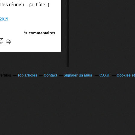
es réunis)... j'ai hâte :)
commentaires
verblog
Top articles
Contact
Signaler un abus
C.G.U.
Cookies et