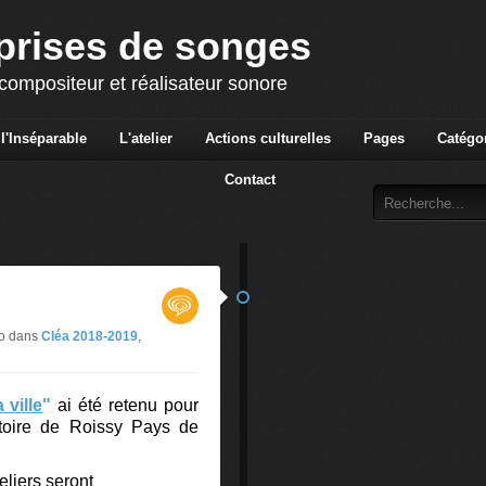
prises de songes
ompositeur et réalisateur sonore
l'Inséparable
L'atelier
Actions culturelles
Pages
Catégo
Contact
no
dans
Cléa 2018-2019
,
 ville
"
ai été retenu pour
itoire de Roissy Pays de
eliers seront