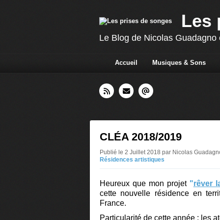
Les 
Le Blog de Nicolas Guadagno c
Accueil
Musiques & Sons
CLÉA 2018/2019
Publié le 2 Juillet 2018 par Nicolas Guadag
Résidences artistiques
Heureux que mon projet
"
rêver la
cette nouvelle résidence en terr
France.
Particularité de cette année : les at