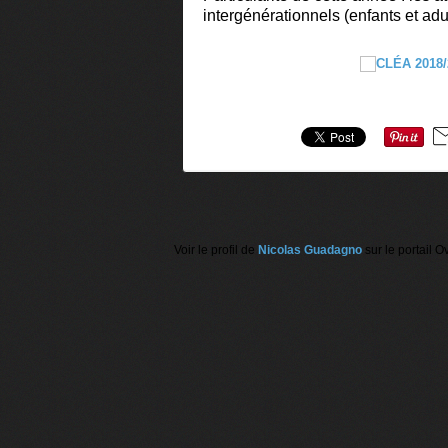
intergénérationnels (enfants et adult
Voir le profil de
Nicolas Guadagno
sur le portail O