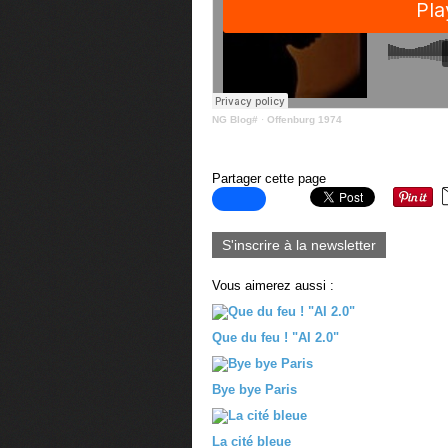
NG Blog#
·
Offenburg 1974
Partager cette page
S'inscrire à la newsletter
Vous aimerez aussi :
Que du feu ! "AI 2.0"
Bye bye Paris
La cité bleue