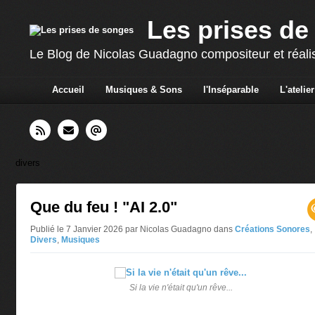
Les prises de
Le Blog de Nicolas Guadagno compositeur et réali
Accueil
Musiques & Sons
l'Inséparable
L'atelier
divers
Que du feu ! "AI 2.0"
Publié le 7 Janvier 2026 par Nicolas Guadagno
dans
Créations Sonores
,
Divers
,
Musiques
Si la vie n'était qu'un rêve...