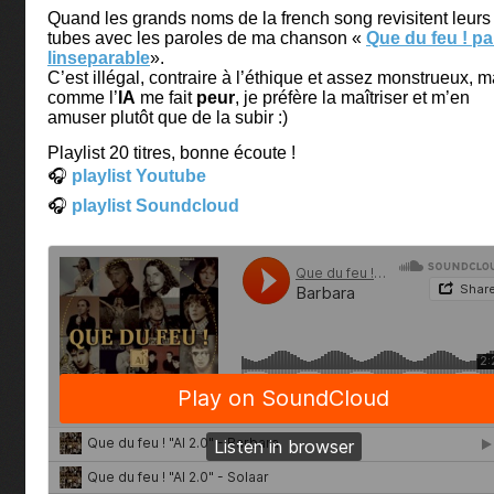
Quand les grands noms de la french song revisitent leurs
tubes avec les paroles de ma chanson «
Que du feu ! pa
linseparable
».
C’est illégal, contraire à l’éthique et assez monstrueux, m
comme l’
IA
me fait
peur
, je préfère la maîtriser et m’en
amuser plutôt que de la subir :)
Playlist 20 titres, bonne écoute !
🎧
playlist Youtube
🎧
playlist Soundcloud