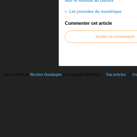
Noir et humide au Dunois
Les journées du numérique
Commenter cet article
Ajouter un commentaire
Voir le profil de
Nicolas Guadagno
sur le portail Overblog
Top articles
Co