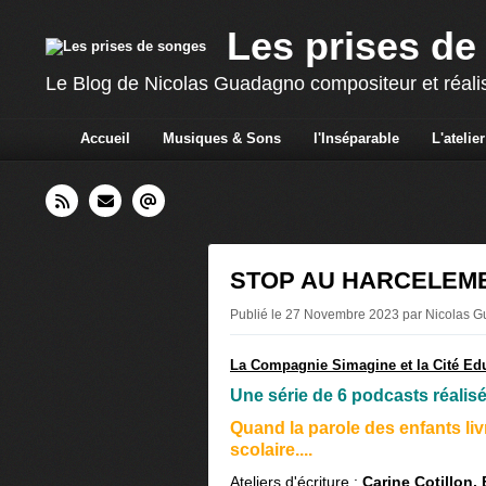
Les prises de
Le Blog de Nicolas Guadagno compositeur et réali
Accueil
Musiques & Sons
l'Inséparable
L'atelier
STOP AU HARCELEM
Publié le 27 Novembre 2023 par Nicolas 
La Compagnie Simagine et la Cité Edu
Une série de 6 podcasts réalis
Quand la parole des enfants li
scolaire....
Ateliers d'écriture
:
Carine Cotillon, 