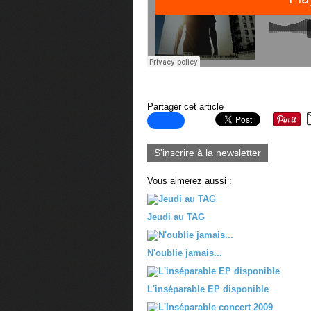
Partager cet article
S'inscrire à la newsletter
Vous aimerez aussi :
Jeudi au TAG
N'oublie jamais...
L'inséparable EP disponible