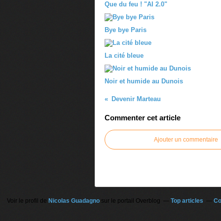
Que du feu ! "AI 2.0"
Bye bye Paris
La cité bleue
Noir et humide au Dunois
Devenir Marteau
Commenter cet article
Ajouter un commentaire
Voir le profil de
Nicolas Guadagno
sur le portail Overblog
Top articles
Co