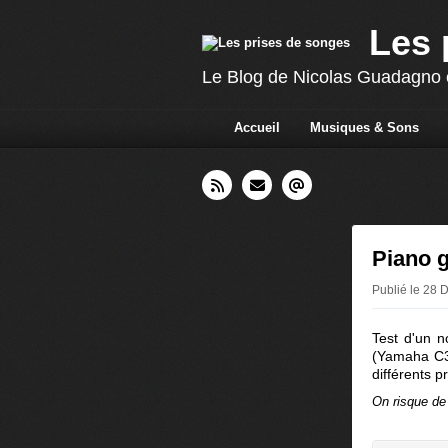
Les 
Le Blog de Nicolas Guadagno c
Accueil
Musiques & Sons
Piano 
Publié le 28
Test d'un n
(Yamaha C3)
différents p
On risque de