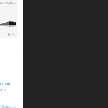
bleue
Hexagone