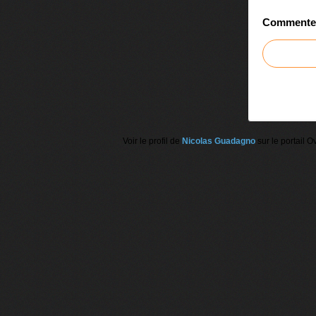
Commenter 
Voir le profil de
Nicolas Guadagno
sur le portail O