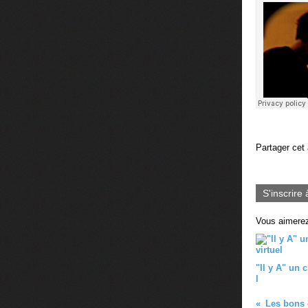
Partager cet 
S'inscrire 
Vous aimerez
"Il y A" un 
l
Les bons 