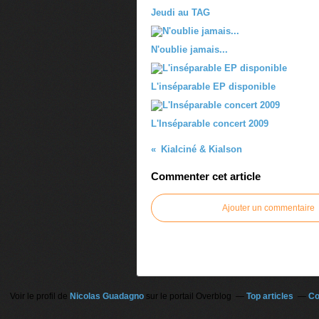
Jeudi au TAG
N'oublie jamais...
L'inséparable EP disponible
L'Inséparable concert 2009
Kialciné & Kialson
Commenter cet article
Ajouter un commentaire
Voir le profil de
Nicolas Guadagno
sur le portail Overblog
Top articles
Co