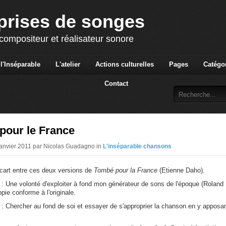
prises de songes
ompositeur et réalisateur sonore
l'Inséparable
L'atelier
Actions culturelles
Pages
Catégo
Contact
pour le France
Janvier 2011 par Nicolas Guadagno in
L'inséparable chansons
écart entre ces deux versions de
Tombé pour la France
(Etienne Daho).
 : Une volonté d'exploiter à fond mon générateur de sons de l'époque (Roland
pie conforme à l'originale.
 : Chercher au fond de soi et essayer de s'approprier la chanson en y apposa