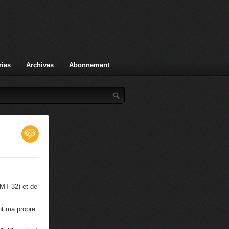
ries
Archives
Abonnement
 MT 32) et de
nt ma propre