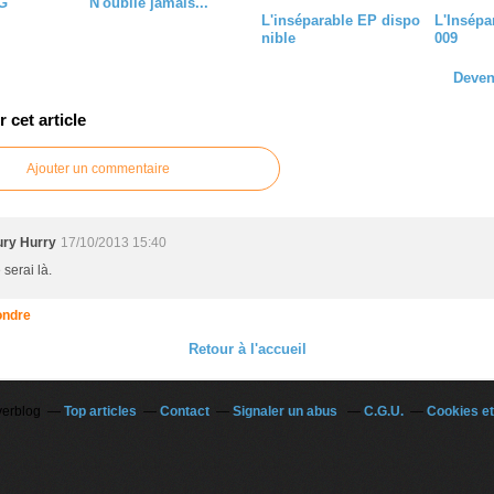
AG
N'oublie jamais...
L'inséparable EP dispo
L'Insépa
nible
009
Deven
cet article
Ajouter un commentaire
ury Hurry
17/10/2013 15:40
 serai là.
ndre
Retour à l'accueil
verblog
Top articles
Contact
Signaler un abus
C.G.U.
Cookies et