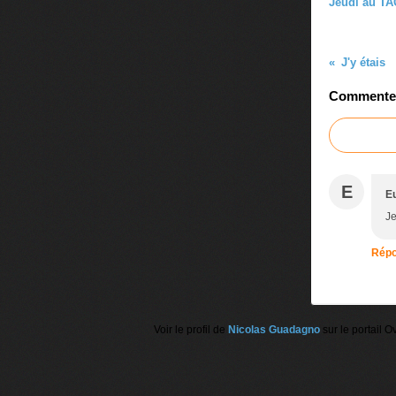
Jeudi au T
J'y étais
Commenter 
E
E
Je
Répo
Voir le profil de
Nicolas Guadagno
sur le portail O