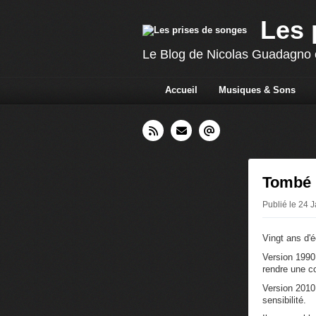
Les 
Le Blog de Nicolas Guadagno c
Accueil
Musiques & Sons
Tombé 
Publié le 24 
Vingt ans d'
Version 1990
rendre une co
Version 2010
sensibilité.