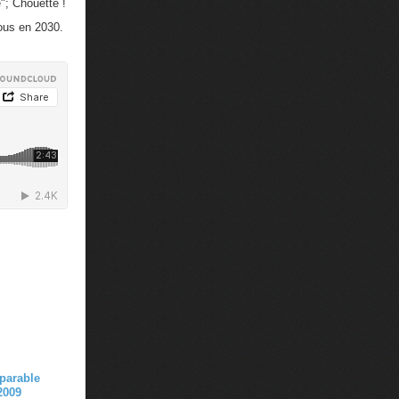
e"; Chouette !
vous en 2030.