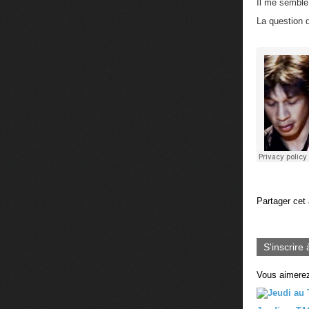
Il me semble 
La question 
Partager cet 
S'inscrire 
Vous aimerez