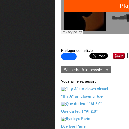
Partager cet article
S'inscrire à la newsletter
Vous aimerez aussi :
"Il y A" un clown virtuel
Que du feu ! "AI 2.0"
Bye bye Paris