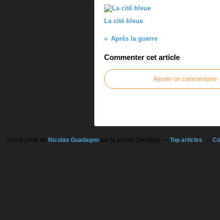
La cité bleue
Après la guerre
Commenter cet article
Ajouter un commentaire
Voir le profil de
Nicolas Guadagno
sur le portail Overblog
Top articles
Co