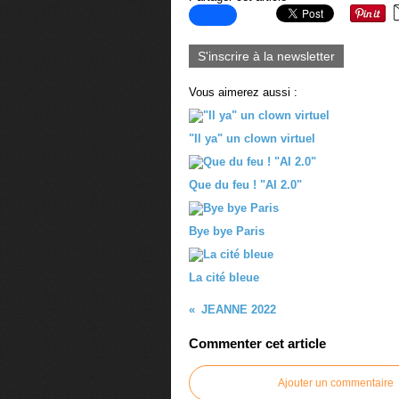
S'inscrire à la newsletter
Vous aimerez aussi :
"Il ya" un clown virtuel
Que du feu ! "AI 2.0"
Bye bye Paris
La cité bleue
JEANNE 2022
Commenter cet article
Ajouter un commentaire